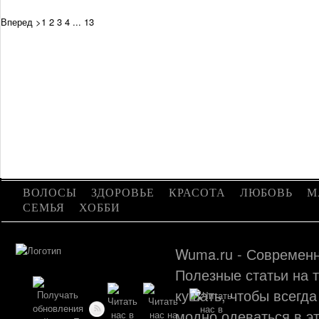
Вперед >
1
2
3
4
...
13
ВОЛОСЫ
ЗДОРОВЬЕ
КРАСОТА
ЛЮБОВЬ
М
СЕМЬЯ
ХОББИ
Wuma.ru - Современн
Полезные статьи на т
кушать, чтобы всегда
модно одеваться в эт