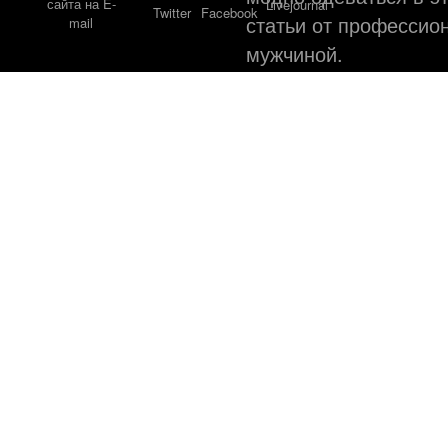
статьи от профессио
мужчиной.
©
Web ди