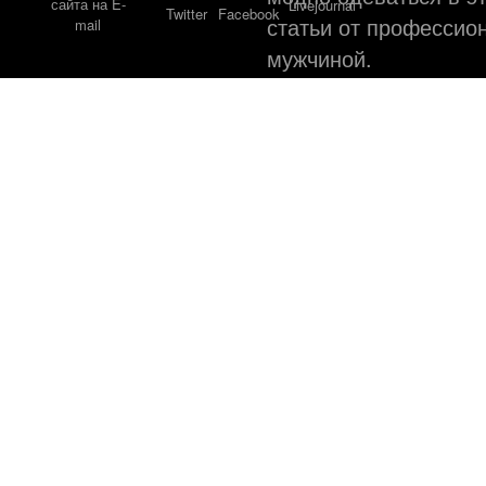
статьи от профессио
мужчиной.
©
Web ди