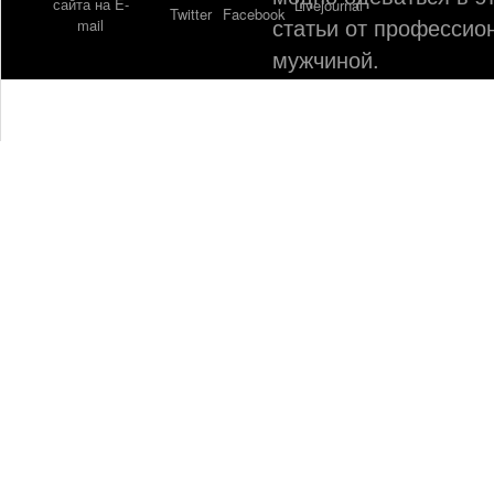
статьи от профессио
мужчиной.
©
Web д