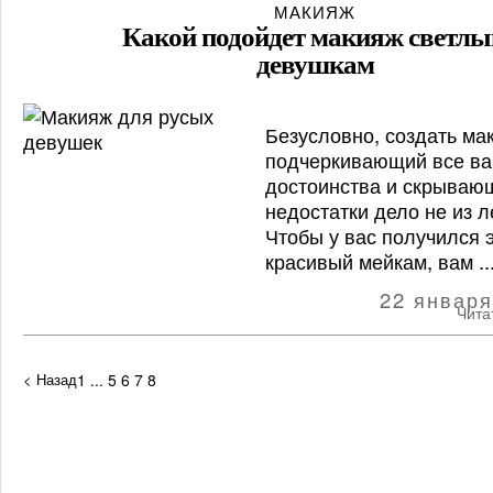
МАКИЯЖ
Какой подойдет макияж светл
девушкам
Безусловно, создать ма
подчеркивающий все в
достоинства и скрываю
недостатки дело не из л
Чтобы у вас получился
красивый мейкам, вам ..
22 января
Чита
< Назад
1
...
5
6
7
8