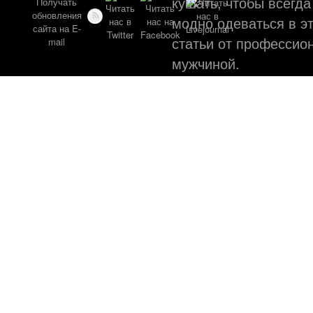
кушать, чтобы всегда
модно одеваться в эт
статьи от профессио
мужчиной.
©
Web ди