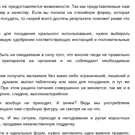
с не предоставляется возможности. Так как представляемые нам
ву и качеству. Если вы попали на стихийную фирму, которая
охудеть, то скорей всего достичь результата поможет разве что
м для похудения орального использования, нужно выбирать
ившую одобрение соответствующих инстанций и положительные
быть не ожидаемым в силу того, что многие люди не правильно
х препаратов на организм и не соблюдают необходимые
тим получить желаемое без каких-либо ограничений, лишений и
 думаем, выпил таблеточку или чаек для похудения, и тут же
 При этом рацион питания совершенно не меняется: так же и в
рное, сладкое, высококалорийное.
ли вообще не приходят. А зачем? Ведь мы употребляем
ещало нам стройную фигуру, не смотря ни на что.
еть. И мы сетуем, приходя в негодование и ругая корыстных
, продавая некачественную подделку.
ата и идеальных форм, нужно запомнить одно важное правило: