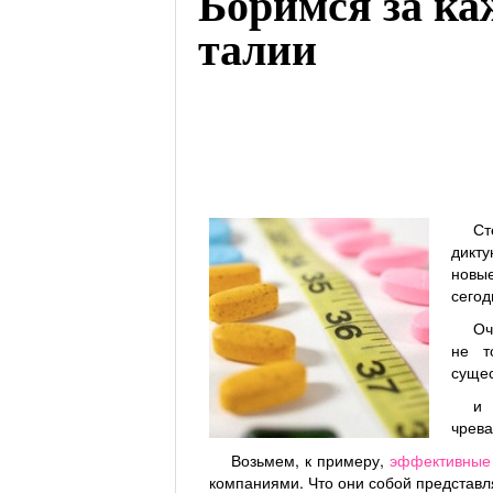
Боримся за ка
талии
Ст
дикту
новые
сегод
Оч
не т
сущес
и 
чрева
Возьмем, к примеру,
эффективные 
компаниями. Что они собой представля