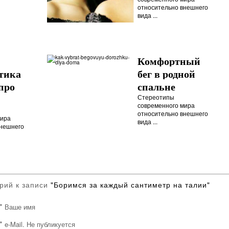
относительно внешнего
вида ...
Комфортный
тика
бег в родной
про
спальне
Стереотипы
современного мира
относительно внешнего
мира
вида ...
внешнего
рий к записи
"Боримся за каждый сантиметр на талии"
*
Ваше имя
*
e-Mail. Не публикуется