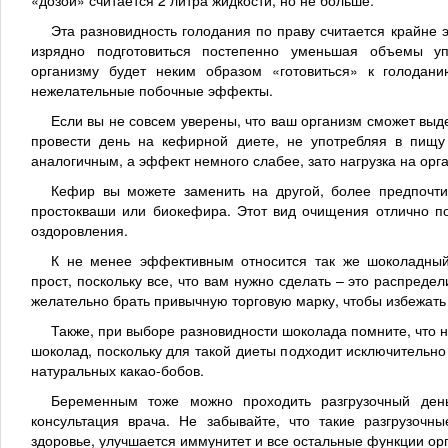
«дозой» считается 2 литра жидкости, но не больше.
Эта разновидность голодания по праву считается крайне 
изрядно подготовиться постепенно уменьшая объемы у
организму будет неким образом «готовиться» к голодан
нежелательные побочные эффекты.
Если вы не совсем уверены, что ваш организм сможет выд
провести день на кефирной диете, не употребляя в пищу
аналогичным, а эффект немного слабее, зато нагрузка на орг
Кефир вы можете заменить на другой, более предпочти
простокваши или биокефира. Этот вид очищения отлично по
оздоровления.
К не менее эффективным относится так же шоколадный 
прост, поскольку все, что вам нужно сделать – это распреде
желательно брать привычную торговую марку, чтобы избежать
Также, при выборе разновидности шоколада помните, что 
шоколад, поскольку для такой диеты подходит исключитель
натуральных какао-бобов.
Беременным тоже можно проходить разгрузочный ден
консультация врача. Не забывайте, что такие разгрузоч
здоровье, улучшается иммунитет и все остальные функции ор